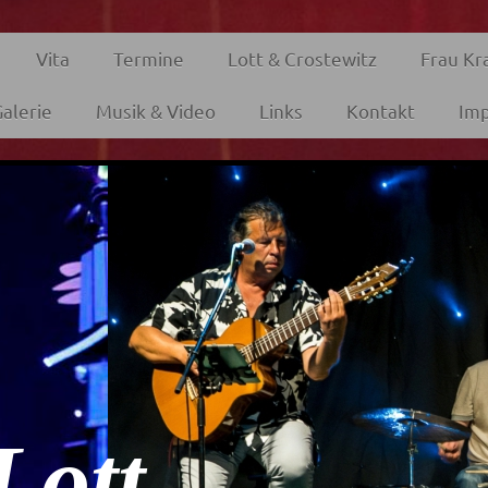
Vita
Termine
Lott & Crostewitz
Frau Kr
alerie
Musik & Video
Links
Kontakt
Im
Lott