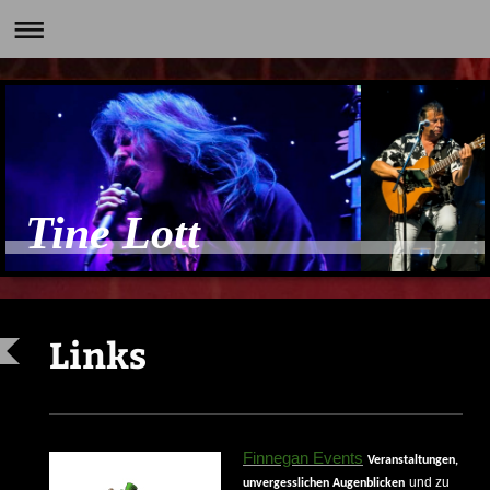
Tine Lott
Links
Finnegan Events
Veranstaltungen,
und zu
unvergesslichen Augenblicken