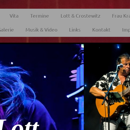
Vita
Termine
Lott & Crostewitz
Frau Kr
alerie
Musik & Video
Links
Kontakt
Im
Lott